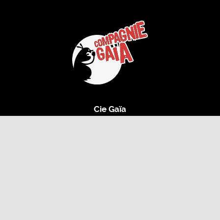
Cie Gaïa
14 Pl. de la Mairie,
49130 Sainte-Gemmes-sur-Loire