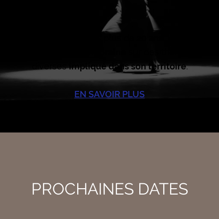
La Cie Gïa exerce depuis plus de
20 ans
. Une
écritur
collective et contemporaine
sur des thématiques
diverses
impliqué dans son territoire
.
EN SAVOIR PLUS
PROCHAINES DATES